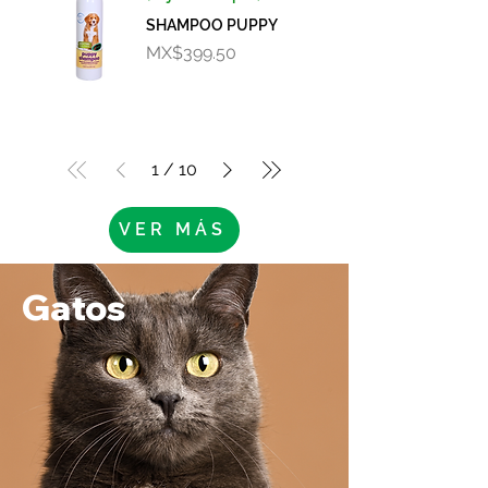
SHAMPOO PUPPY
Price
MX$399.50
1
/
10
VER MÁS
Gatos