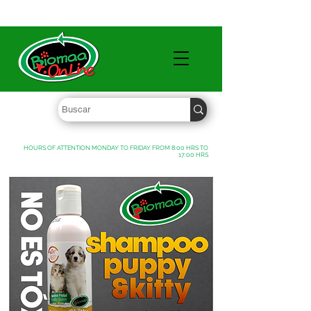
WHOLESALE PRICES FREE SHIPPING OVER $ 1000 MXN
HOURS OF ATTENTION MONDAY TO FRIDAY FROM 8:00 HRS TO
17:00 HRS