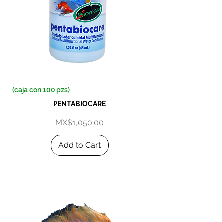
(caja con 100 pzs)
PENTABIOCARE
Price
MX$1,050.00
Add to Cart