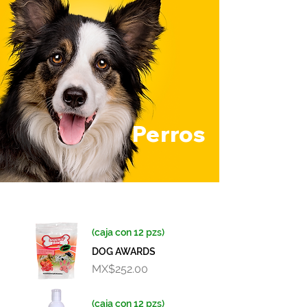
Perros
(caja con 12 pzs)
DOG AWARDS
Price
MX$252.00
(caja con 12 pzs)