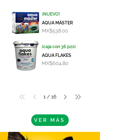
¡NUEVO!
AQUA MÁSTER
Price
MX$538.00
(caja con 36 pzs)
AQUA FLAKES
Price
MX$604.80
1
/
16
VER MÁS