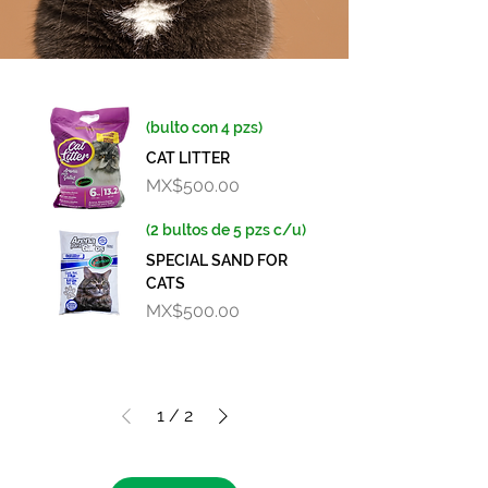
(bulto con 4 pzs)
CAT LITTER
Price
MX$500.00
(2 bultos de 5 pzs c/u)
SPECIAL SAND FOR
CATS
Price
MX$500.00
1
/
2