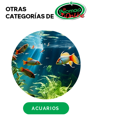
dos principios angulares que
OTRAS
son el aceite de almendras y el
CATEGORÍAS DE
extracto de avena, por lo que es
perfecto para todo tipo de pelo
y muy efectivo para hidratar,
nutrir el pelo y hacerlo crecer,
dotándole de brillo y suavidad.
Después del baño tu perro
tendrá:
- Sin parabenos
- Más del 90% de ingredientes
naturales
- Proporciona hidratación,
nutrición y brillo
- Muy efectivo para hacerlo
ACUARIOS
crecer
Cuidando la piel y el pelaje de tu