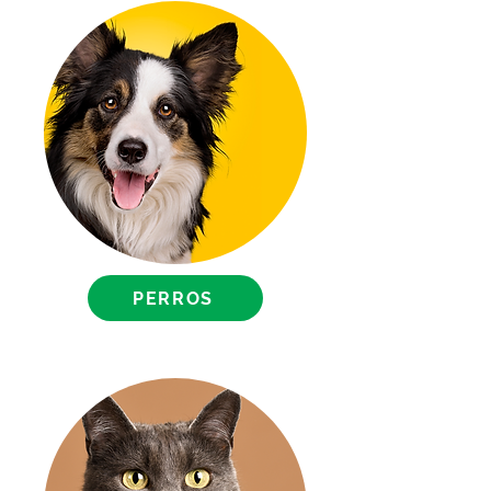
mascota como ellos se
merecen
Costo de Envío:
Envío gratis para compras de
$1,500 pesos o más; para
compras de menor cantidad, el
envío tiene un costo de $250
pesos
PERROS