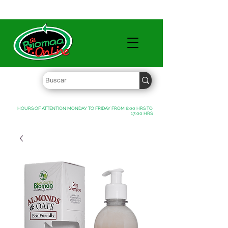
WHOLESALE PRICES FREE SHIPPING OVER $ 1000 MXN
HOURS OF ATTENTION MONDAY TO FRIDAY FROM 8:00 HRS TO
17:00 HRS