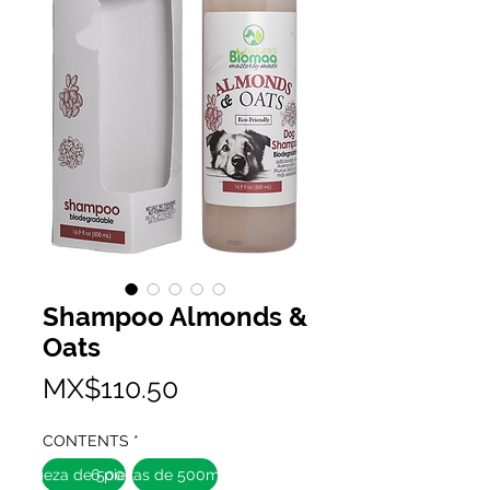
Shampoo Almonds &
Oats
Price
MX$110.50
CONTENTS
*
1 pieza de 500mL
6 piezas de 500mL c/u