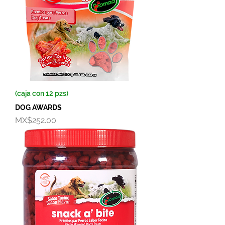
(caja con 12 pzs)
DOG AWARDS
Price
MX$252.00