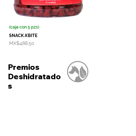
(caja con 5 pzs)
SNACK A'BITE
Price
MX$488.50
Premios
Deshidratado
s