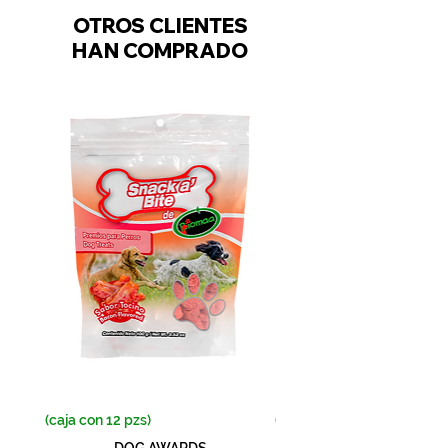
OTROS CLIENTES
HAN COMPRADO
(caja con 12 pzs)
(caja con 12 pzs)
DOG AWARDS