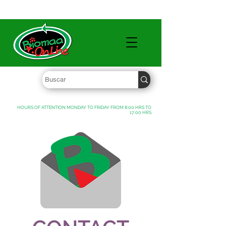
WHOLESALE PRICES FREE SHIPPING OVER $ 1000 MXN
HOURS OF ATTENTION MONDAY TO FRIDAY FROM 8:00 HRS TO
17:00 HRS