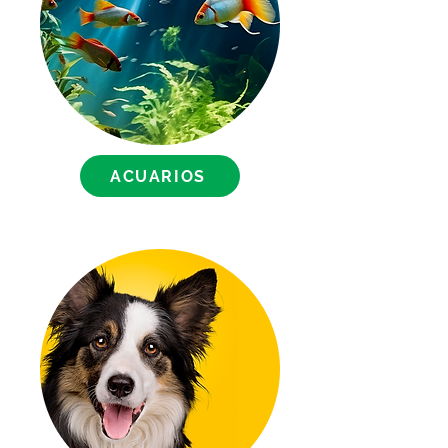
siempre con Aqua Máster,
adecuando la calidad del agua
al neutralizar compuestos
tóxicos, reduciendo el estrés,
eliminando el cloro,
combatiendo infecciones y
parásitos y clarificando el agua
ACUARIOS
de tu acuario.
Master Pack con 8 Kit.
Costo de Envío:
Envío gratis para compras de
$1,500 pesos o más; para
compras de menor cantidad, el
envío tiene un costo de $250
pesos