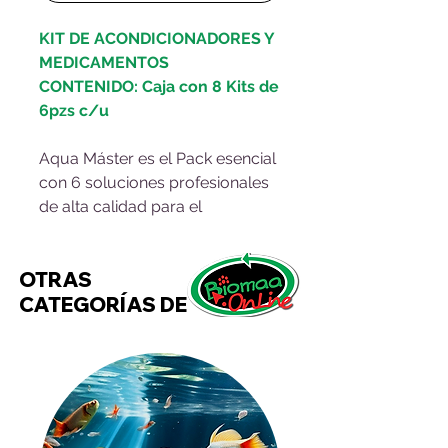
KIT DE ACONDICIONADORES Y
MEDICAMENTOS
CONTENIDO: Caja con 8 Kits de
6pzs c/u
Aqua Máster es el Pack esencial
con 6 soluciones profesionales
de alta calidad para el
mantenimiento total del agua de
tu acuario:
OTRAS
1 Clorkill de 45 mL
CATEGORÍAS DE
1 Pentabiocare de 45 mL
1 All-Blue de 45 mL
1 Green-Bac de 45 mL
1 Cubrix de 45 mL
1 Permaseptic 45 mL
Tus peces estarán protegidos