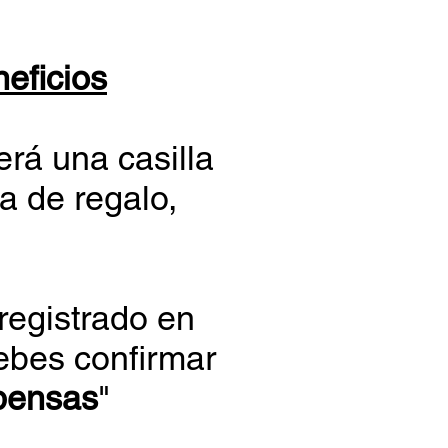
eficios
erá una casilla
a de regalo,
 registrado en
debes confirmar
pensas
"