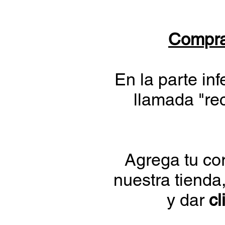
Compra
En la parte in
llamada "re
Agrega tu cor
nuestra tienda,
y dar
cl