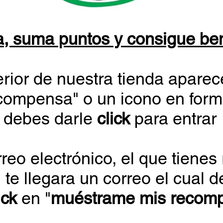
, suma puntos y consigue ben
ferior de nuestra tienda aparec
compensa" o un icono en form
debes darle
click
para entrar
reo electrónico, el que tienes
 te llegara un correo el cual 
ick
en "
muéstrame mis recom