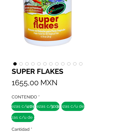
SUPER FLAKES
Precio
1655,00 MXN
CONTENIDO
*
72 piezas c/u de 20g
40 piezas c/u de 40g
30 piezas c/u de 150g
6 piezas c/u de 500g
Cantidad
*