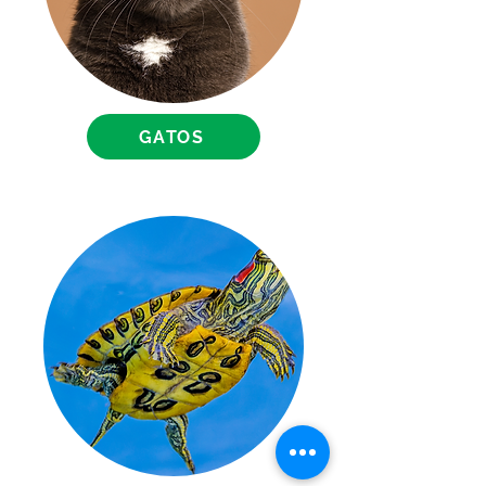
digestivo y por si fuera poco,
mejoran significativamente la
absorción de los nutrientes. Y lo
más importante es que cuando
sus peces han recibido dichos
beneficios alimenticios nos lo
GATOS
agradecerán con un desarrollo
veloz y con colores más
intensos y brillantes.
Por todo esto, hoy, Super
Flakes, representa la opción que
mejor equilibra
salud/nutrición/precio.
Instrucciones de uso:
Alimente a sus peces dos a tres
veces al día, en cantidad
suficiente para que el alimento
sea consumido en no más de