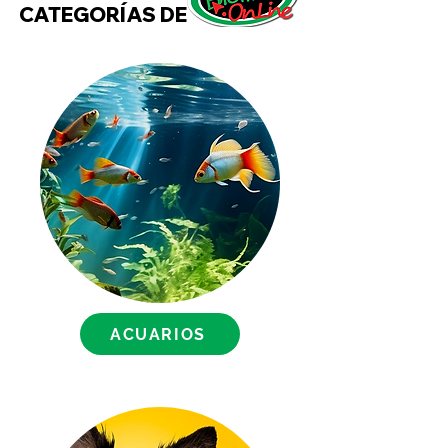
CATEGORÍAS DE
El alimento en hojuelas Super
Flakes de Biomaa está
elaborado con ingredientes
naturales. Super Flakes es una
mezcla de hojuelas de colores
rojo, verde y amarillo, con olor a
camarón y de textura
quebradiza, diseñado para
ajustarse a las necesidades
nutricionales de la mayoría de
los peces tropicales y de agua
dulce.
¿Por qué Super Flakes?
ACUARIOS
Estas Super Hojuelas están
diseñadas para fortalecer a tus
peces en dos vías. Primero la
adición de Beta-glucanos
estimula la inmunidad celular en