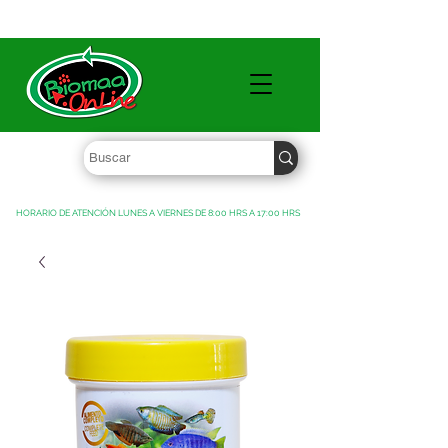
TIENDA DE MAYOREO ENVÍO GRATIS ARRIBA DE $1,500 MXN
HORARIO DE ATENCIÓN LUNES A VIERNES DE 8:00 HRS A 17:00 HRS