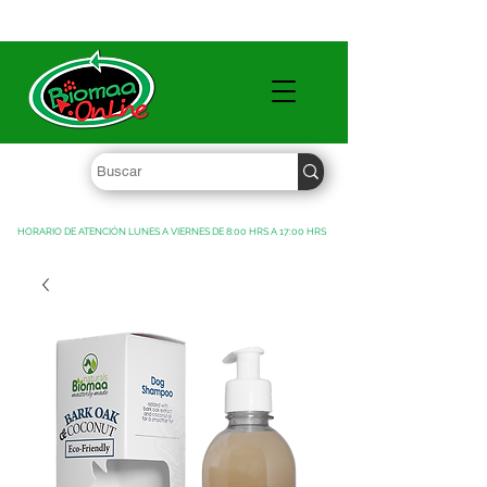
TIENDA DE MAYOREO ENVÍO GRATIS ARRIBA DE $1,500 MXN
HORARIO DE ATENCIÓN LUNES A VIERNES DE 8:00 HRS A 17:00 HRS