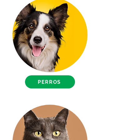
un baño relajante y reparador.
Costo de Envío:
Envío gratis para compras de
$1,500 pesos o más; para
compras de menor cantidad, el
envío tiene un costo de $250
pesos
PERROS