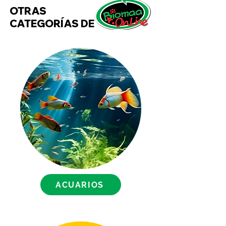
OTRAS
la resequedad, la piel agrietada,
CATEGORÍAS DE
desinflama, promoviendo la
cicatrización. Con la acción
natural del aceite coco y el
extracto de encino, mantienen la
piel y pelo de tu mascota libre
de microorganismos nocivos
mientras brindan brillo y
sedosidad en el pelo de tu
mascota.
- Sin parabenos
- Más del 90% de ingredientes
naturales
- Promueve la cicatrización
- Cuida su piel con ingredientes
ACUARIOS
herbales
Formulado para dar tu mascota