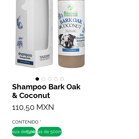
Shampoo Bark Oak
& Coconut
Precio
110,50 MXN
CONTENIDO
*
1 pieza de 500mL
6 piezas de 500mL c/u